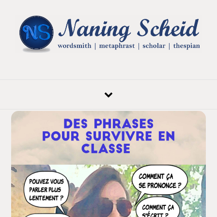
Skip to content