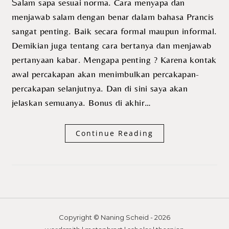
Salam sapa sesuai norma. Cara menyapa dan
menjawab salam dengan benar dalam bahasa Prancis
sangat penting. Baik secara formal maupun informal.
Demikian juga tentang cara bertanya dan menjawab
pertanyaan kabar. Mengapa penting ? Karena kontak
awal percakapan akan menimbulkan percakapan-
percakapan selanjutnya. Dan di sini saya akan
jelaskan semuanya. Bonus di akhir…
Continue Reading
Copyright © Naning Scheid - 2026