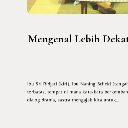
Mengenal Lebih Dekat
Ibu Sri Ridjati (kiri), Ibu Naning Scheid (tengah), dan Ibu Witakania (kanan) Oleh Jose Maulana Sandrya Dunia kesusastraan merupakan ruang yang tak
terbatas, tempat di mana kata-kata berkembang
dialog drama, sastra mengajak kita untuk…