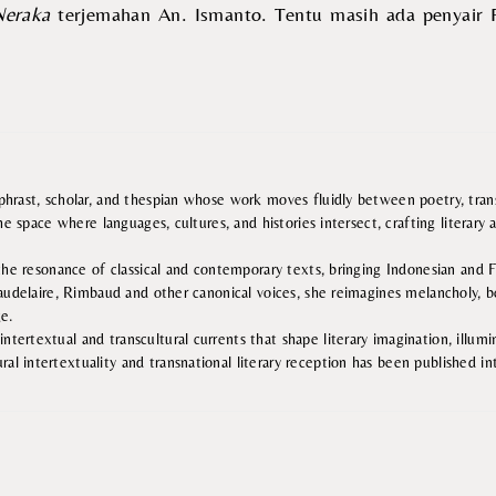
Neraka
terjemahan An. Ismanto. Tentu masih ada penyair Pr
hrast, scholar, and thespian whose work moves fluidly between poetry, trans
the space where languages, cultures, and histories intersect, crafting litera
the resonance of classical and contemporary texts, bringing Indonesian and Fr
audelaire, Rimbaud and other canonical voices, she reimagines melancholy, b
ge.
ntertextual and transcultural currents that shape literary imagination, illum
al intertextuality and transnational literary reception has been published in