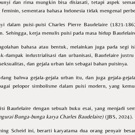
bunyi dan rima mungkin bisa disiasati, tetapi aspek sema
 feminin, sementara bahasa Indonesia tidak mengenal perbe
yi dalam puisi-puisi Charles Pierre Baudelaire (1821-186
n. Sehingga, kerja menulis puisi pada masa hidup Baudelair
golahan bahasa atau bentuk, melainkan juga pada segi is
-dampak industrialisasi dan urbanisasi, Baudelaire just
ksualitas, dan gejala urban lain sebagai bahan puisinya.
ng bahwa gejala-gejala urban itu, dan juga gejala-gejala
ebagai pelopor simbolisme dalam puisi modern, yang kem
si Baudelaire dengan sebuah buku esai, yang menjadi s
gurai Bunga-bunga karya Charles Baudelaire)
(JBS, 2024).
ing Scheid ini, berarti karyatama dua orang penyair besa