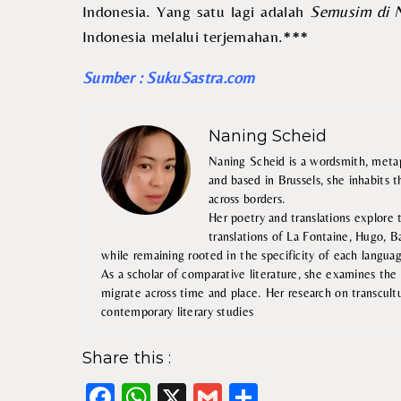
Indonesia. Yang satu lagi adalah
Semusim di 
Indonesia melalui terjemahan.***
Sumber : SukuSastra.com
Naning Scheid
Naning Scheid is a wordsmith, metap
and based in Brussels, she inhabits 
across borders.
Her poetry and translations explore 
translations of La Fontaine, Hugo, B
while remaining rooted in the specificity of each langua
As a scholar of comparative literature, she examines the i
migrate across time and place. Her research on transcultur
contemporary literary studies
Share this :
Facebook
WhatsApp
X
Gmail
Share